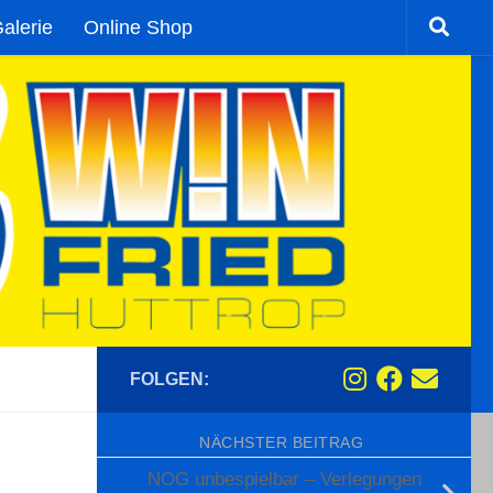
alerie
Online Shop
FOLGEN:
NÄCHSTER BEITRAG
NOG unbespielbar – Verlegungen