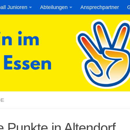
all Junioren
Abteilungen
Ansprechpartner
G
DE
e Punkte in Altendorf