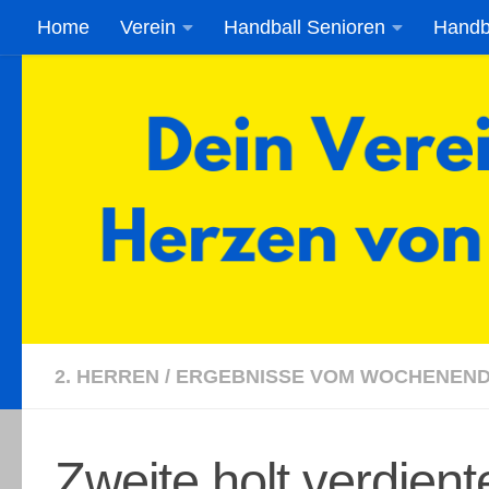
Home
Verein
Handball Senioren
Handb
Zum Inhalt springen
2. HERREN
/
ERGEBNISSE VOM WOCHENEN
Zweite holt verdient