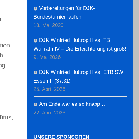
Vorbereitungen für DJK-
Bundesturnier laufen
i
18. Mai 2026
DJK Winfried Huttrop II vs. TB
tion
Wülfrath IV – Die Erleichterung ist groß!
ch
9. Mai 2026
ng
DJK Winfried Huttrop II vs. ETB SW
Essen II (37:31)
25. April 2026
Am Ende war es so knapp…
22. April 2026
Titus,
UNSERE SPONSOREN