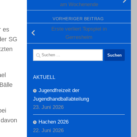
am Wochenende
VORHERIGER BEITRAG
Erste verliert Topspiel in
r es
Gerresheim
 der SG
tzten
Suchen
nach:
ael
AKTUELL
Bälle
Jugendfreizeit der
Jugendhandballabteilung
23. Juni 2026
bei
h davon
Hachen 2026
22. Juni 2026