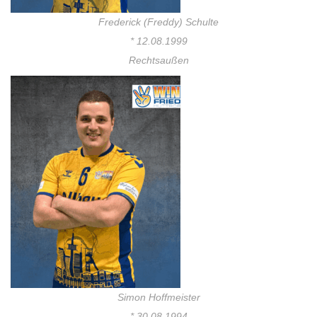
Frederick (Freddy) Schulte
* 12.08.1999
Rechtsaußen
Simon Hoffmeister
* 30.08.1994