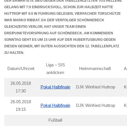
DER ERWARTETE SIEG GEGEN DEN TABELLENLETZTEN TUS HELLENE
GELANG MIT 7:0 EINDRUCKSVOLL. SCHON ZUR HALBZEIT HATTE
HUTTROP MIT 4:0 IN FÜHRUNG GELEGEN. VIERFACHER TORSCHÜTZE
WAR MARKO RIBBAT. DA DER VERFOLGER SCHÖNNEBECK
GLEICHZEITIG VERLOR, HAT UNSER TEAM EINEN
DREIPUNKTEVORSPRUNG AUF SCHÖNEBECK. AM KOMMENDEN
SONNTAG GEHT ES UM 15 UHR AUF DER HUBERTUSBURG GEGEN
DIESEN GEGNER, MIT GUTEN AUSSICHTEN DEN 12. TABELLENPLATZ
ZU HALTEN.
Liga – SIS
Datum/Uhrzeit
Heimmannschaft
A
anklicken
26.05.2018
Pokal Halbfinale
DJK Winfried Huttrop
K
17:30
26.05.2018
Pokal Halbfinale
DJK Winfried Huttrop
K
19:15
Fußball