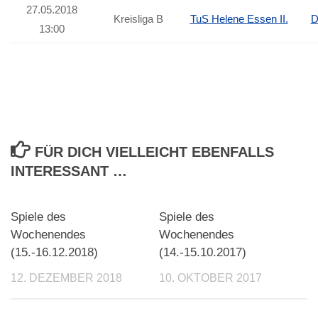
27.05.2018
Kreisliga B
TuS Helene Essen II.
D
13:00
FÜR DICH VIELLEICHT EBENFALLS
INTERESSANT …
Spiele des
Spiele des
Wochenendes
Wochenendes
(15.-16.12.2018)
(14.-15.10.2017)
12. DEZEMBER 2018
10. OKTOBER 2017