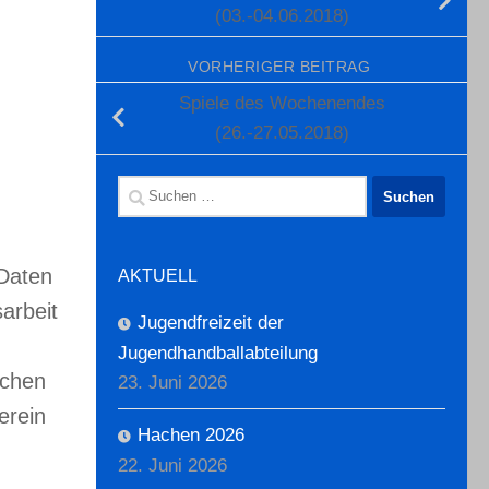
(03.-04.06.2018)
VORHERIGER BEITRAG
Spiele des Wochenendes
(26.-27.05.2018)
Suchen
nach:
 Daten
AKTUELL
arbeit
Jugendfreizeit der
Jugendhandballabteilung
ichen
23. Juni 2026
erein
Hachen 2026
22. Juni 2026