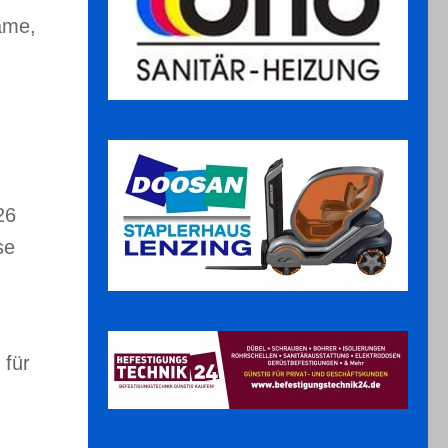
ame,
26
se
 für