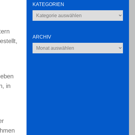
KATEGORIEN
Kategorien
tern
ARCHIV
stellt,
Archiv
geben
, in
er
Rahmen