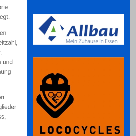
rie
egt.
den
itzahl,
,
n und
nung
en
lieder
ss,