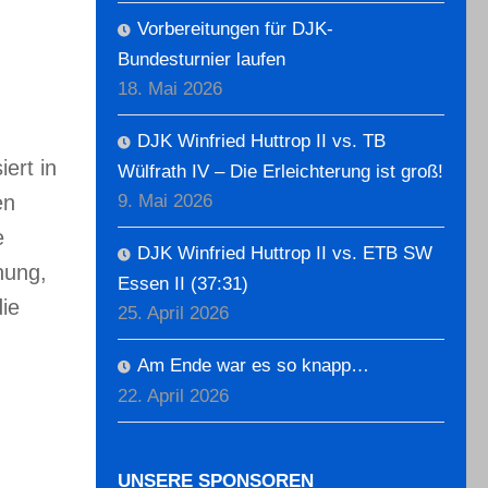
Vorbereitungen für DJK-
Bundesturnier laufen
18. Mai 2026
DJK Winfried Huttrop II vs. TB
ert in
Wülfrath IV – Die Erleichterung ist groß!
en
9. Mai 2026
e
DJK Winfried Huttrop II vs. ETB SW
nung,
Essen II (37:31)
ie
25. April 2026
Am Ende war es so knapp…
22. April 2026
UNSERE SPONSOREN