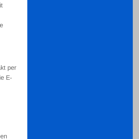
it
se
kt per
ie E-
ben