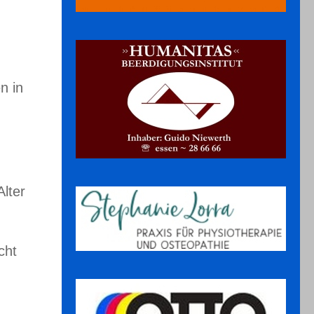
n in
lter
cht