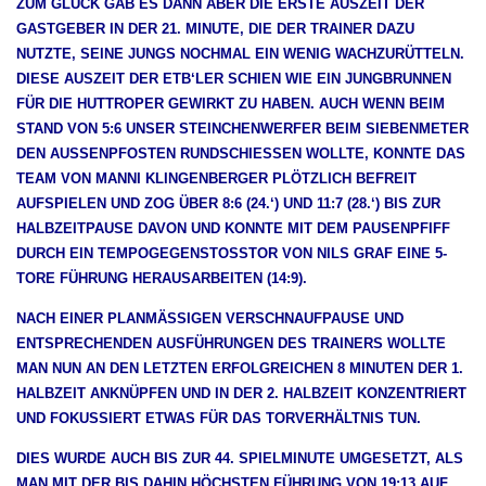
ZUM GLÜCK GAB ES DANN ABER DIE ERSTE AUSZEIT DER
GASTGEBER IN DER 21. MINUTE, DIE DER TRAINER DAZU
NUTZTE, SEINE JUNGS NOCHMAL EIN WENIG WACHZURÜTTELN.
DIESE AUSZEIT DER ETB‘LER SCHIEN WIE EIN JUNGBRUNNEN
FÜR DIE HUTTROPER GEWIRKT ZU HABEN. AUCH WENN BEIM
STAND VON 5:6 UNSER STEINCHENWERFER BEIM SIEBENMETER
DEN AUSSENPFOSTEN RUNDSCHIESSEN WOLLTE, KONNTE DAS
TEAM VON MANNI KLINGENBERGER PLÖTZLICH BEFREIT
AUFSPIELEN UND ZOG ÜBER 8:6 (24.‘) UND 11:7 (28.‘) BIS ZUR
HALBZEITPAUSE DAVON UND KONNTE MIT DEM PAUSENPFIFF
DURCH EIN TEMPOGEGENSTOSSTOR VON NILS GRAF EINE 5-
TORE FÜHRUNG HERAUSARBEITEN (14:9).
NACH EINER PLANMÄSSIGEN VERSCHNAUFPAUSE UND
ENTSPRECHENDEN AUSFÜHRUNGEN DES TRAINERS WOLLTE
MAN NUN AN DEN LETZTEN ERFOLGREICHEN 8 MINUTEN DER 1.
HALBZEIT ANKNÜPFEN UND IN DER 2. HALBZEIT KONZENTRIERT
UND FOKUSSIERT ETWAS FÜR DAS TORVERHÄLTNIS TUN.
DIES WURDE AUCH BIS ZUR 44. SPIELMINUTE UMGESETZT, ALS
MAN MIT DER BIS DAHIN HÖCHSTEN FÜHRUNG VON 19:13 AUF