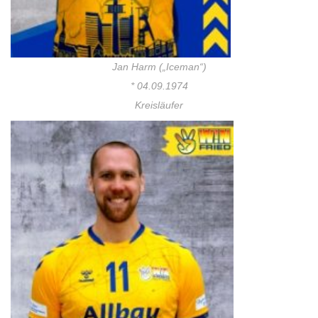
Jan Harm („Iceman“)
* 04.09.1974
Kreisläufer