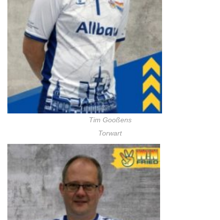
Tim Gooßens
Torwart