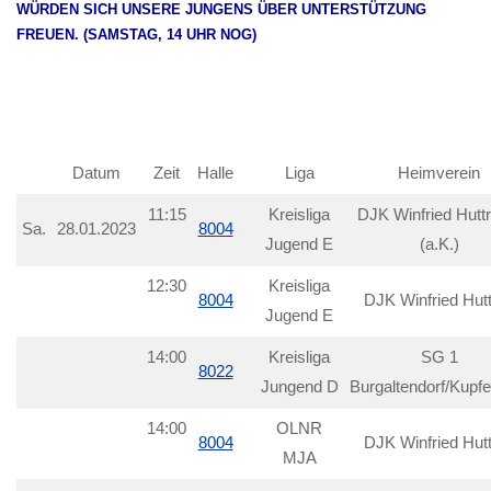
WÜRDEN SICH UNSERE JUNGENS ÜBER UNTERSTÜTZUNG
FREUEN. (SAMSTAG, 14 UHR NOG)
Datum
Zeit
Halle
Liga
Heimverein
11:15
Kreisliga
DJK Winfried Huttr
Sa.
28.01.2023
8004
Jugend E
(a.K.)
12:30
Kreisliga
8004
DJK Winfried Hut
Jugend E
14:00
Kreisliga
SG 1
8022
Jungend D
Burgaltendorf/Kupf
14:00
OLNR
8004
DJK Winfried Hut
MJA