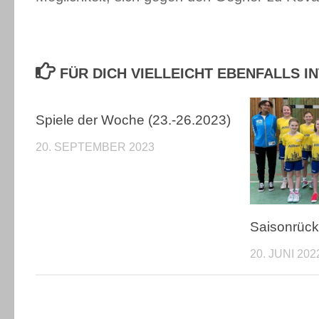
FÜR DICH VIELLEICHT EBENFALLS 
Spiele der Woche (23.-26.2023)
20. SEPTEMBER 2023
Saisonrück
20. JUNI 202