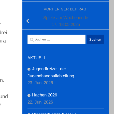
VORHERIGER BEITRAG
Spiele am Wochenende
7
17.-18.05.2025
drei
Suchen
ura
nach:
AKTUELL
Jugendfreizeit der
Jugendhandballabteilung
n.
23. Juni 2026
Hachen 2026
 und
22. Juni 2026
e