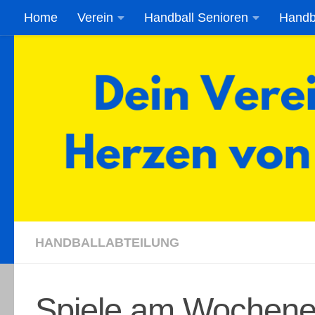
Home
Verein
Handball Senioren
Handb
Zum Inhalt springen
HANDBALLABTEILUNG
Spiele am Wochene