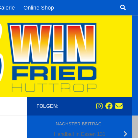
alerie
Online Shop
FOLGEN:
NÄCHSTER BEITRAG
Handball in Essen 131