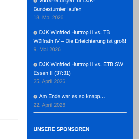
Vorbereitungen für DJK-
Bundesturnier laufen
18. Mai 2026
DJK Winfried Huttrop II vs. TB
Wülfrath IV – Die Erleichterung ist groß!
9. Mai 2026
DJK Winfried Huttrop II vs. ETB SW
Essen II (37:31)
25. April 2026
Am Ende war es so knapp…
22. April 2026
UNSERE SPONSOREN