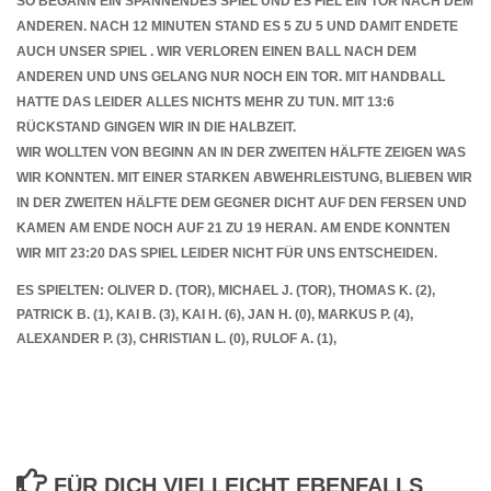
SO BEGANN EIN SPANNENDES SPIEL UND ES FIEL EIN TOR NACH DEM
ANDEREN. NACH 12 MINUTEN STAND ES 5 ZU 5 UND DAMIT ENDETE
AUCH UNSER SPIEL . WIR VERLOREN EINEN BALL NACH DEM
ANDEREN UND UNS GELANG NUR NOCH EIN TOR. MIT HANDBALL
HATTE DAS LEIDER ALLES NICHTS MEHR ZU TUN. MIT 13:6
RÜCKSTAND GINGEN WIR IN DIE HALBZEIT.
WIR WOLLTEN VON BEGINN AN IN DER ZWEITEN HÄLFTE ZEIGEN WAS
WIR KONNTEN. MIT EINER STARKEN ABWEHRLEISTUNG, BLIEBEN WIR
IN DER ZWEITEN HÄLFTE DEM GEGNER DICHT AUF DEN FERSEN UND
KAMEN AM ENDE NOCH AUF 21 ZU 19 HERAN. AM ENDE KONNTEN
WIR MIT 23:20 DAS SPIEL LEIDER NICHT FÜR UNS ENTSCHEIDEN.
ES SPIELTEN: OLIVER D. (TOR), MICHAEL J. (TOR), THOMAS K. (2),
PATRICK B. (1), KAI B. (3), KAI H. (6), JAN H. (0), MARKUS P. (4),
ALEXANDER P. (3), CHRISTIAN L. (0), RULOF A. (1),
FÜR DICH VIELLEICHT EBENFALLS