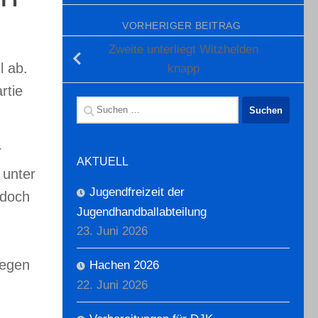
VORHERIGER BEITRAG
Zweite unterliegt Witzhelden
l ab.
knapp
rtie
Suchen
nach:
r
AKTUELL
 unter
Jugendfreizeit der
edoch
Jugendhandballabteilung
23. Juni 2026
gegen
Hachen 2026
22. Juni 2026