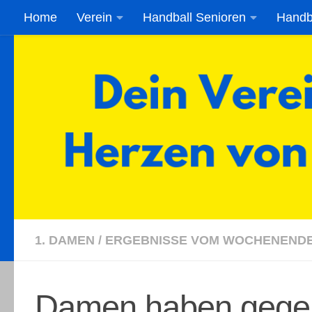
Home
Verein
Handball Senioren
Handb
Zum Inhalt springen
1. DAMEN
/
ERGEBNISSE VOM WOCHENEND
Damen haben gege