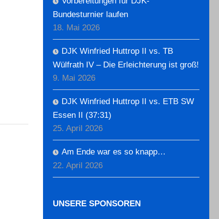
Vorbereitungen für DJK-
Bundesturnier laufen
18. Mai 2026
DJK Winfried Huttrop II vs. TB
Wülfrath IV – Die Erleichterung ist groß!
9. Mai 2026
DJK Winfried Huttrop II vs. ETB SW
Essen II (37:31)
25. April 2026
Am Ende war es so knapp…
22. April 2026
UNSERE SPONSOREN