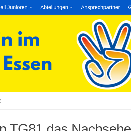
all Junioren
Abteilungen
Ansprechpartner
G
E
n TG81 das Nachseh