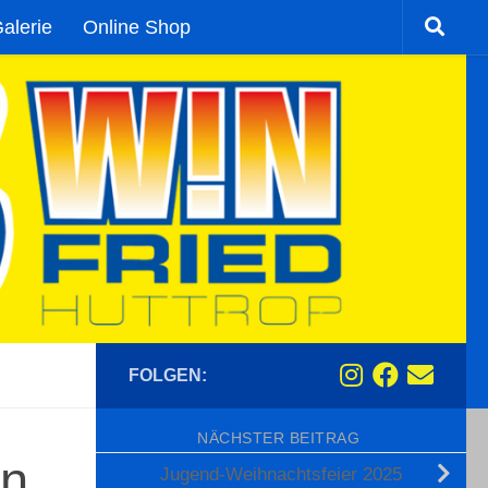
alerie
Online Shop
FOLGEN:
NÄCHSTER BEITRAG
en
Jugend-Weihnachtsfeier 2025